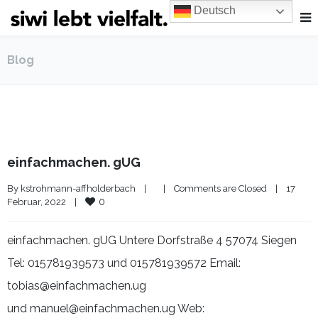
Deutsch
Blog
einfachmachen. gUG
By 
kstrohmann-affholderbach
|
|
Comments are Closed
|
17 
0
Februar, 2022    
|
einfachmachen. gUG Untere Dorfstraße 4 57074 Siegen
Tel: 015781939573 und 015781939572 Email:
tobias@einfachmachen.ug
und manuel@einfachmachen.ug Web: